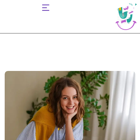
Sign up
Sign in
Sign in
Don’t have an account?
Sign up
Lost your password?
Remember me