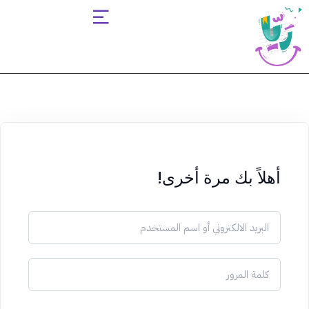
Sign up
Sign in
Sign in
Don’t have an account?
Sign up
أهلاً بك مرة أخرى!
Lost your password?
Remember me