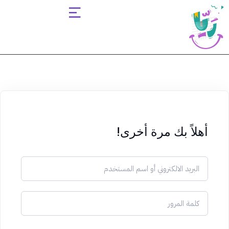
Sign up
Sign in
Sign in
Don’t have an account?
Sign up
أهلاً بك مرة أخرى!
Lost your password?
Remember me