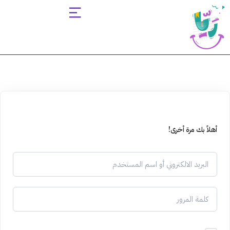
Sign up
Sign in
Sign in
Don’t have an account?
Sign up
أهلاً بك مرة أخرى!
Lost your password?
Remember me