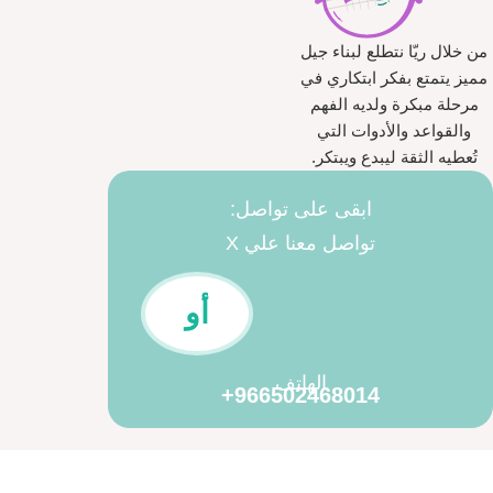
من خلال ريّا نتطلع لبناء جيل
مميز يتمتع بفكر ابتكاري في
مرحلة مبكرة ولديه الفهم
والقواعد والأدوات التي
تُعطيه الثقة ليبدع ويبتكر.
ابقى على تواصل:
تواصل معنا علي X
أو
الهاتف
966502468014+